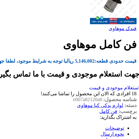
فندک موهاوی
فن کامل موهاوی
قیمت حدودی قطعه:
5,146,002
ریال
با توجه به شرایط موجود، لطفا جه
هت استعلام موجودی و قیمت با ما تماس بگیر
ستعلام موجودی و قیمت
18
افرادی که الان این محصول را تماشا می‌کنند!
شناسه محصول:
e007a82120a8
دسته:
لوازم یدکی کیا موهاوی
برچسب:
فن کامل
به اشتراک بگذارید:
توضیحات
نحوه ارسال