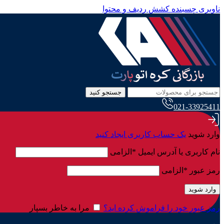
ناوبری چسبنده
کشش ردیف و محتوا
جستجو کنید
021-33925411
وارد شوید
یک حساب کاربری ایجاد کنید
نام کاربری یا آدرس ایمیل
*
الزامی
رمز عبور
*
الزامی
وارد شوید
رمز عبور خود را فراموش کرده اید؟
مرا به خاطر بسپار