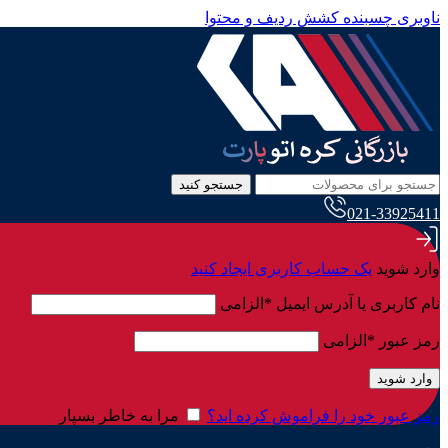
ناوبری چسبنده
کشش ردیف و محتوا
جستجو کنید
021-33925411
وارد شوید
یک حساب کاربری ایجاد کنید
نام کاربری یا آدرس ایمیل
*
الزامی
رمز عبور
*
الزامی
وارد شوید
رمز عبور خود را فراموش کرده اید؟
مرا به خاطر بسپار