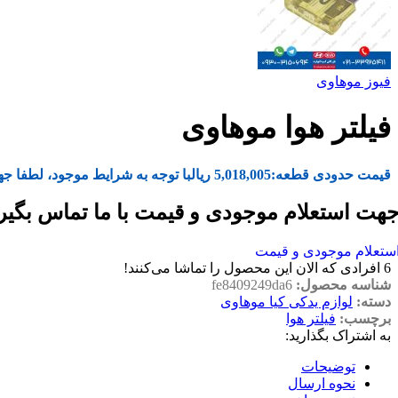
فیوز موهاوی
فیلتر هوا موهاوی
قیمت حدودی قطعه:
5,018,005
ریال
با توجه به شرایط موجود، لطفا جه
هت استعلام موجودی و قیمت با ما تماس بگیر
ستعلام موجودی و قیمت
6
افرادی که الان این محصول را تماشا می‌کنند!
شناسه محصول:
fe8409249da6
دسته:
لوازم یدکی کیا موهاوی
برچسب:
فیلتر هوا
به اشتراک بگذارید:
توضیحات
نحوه ارسال