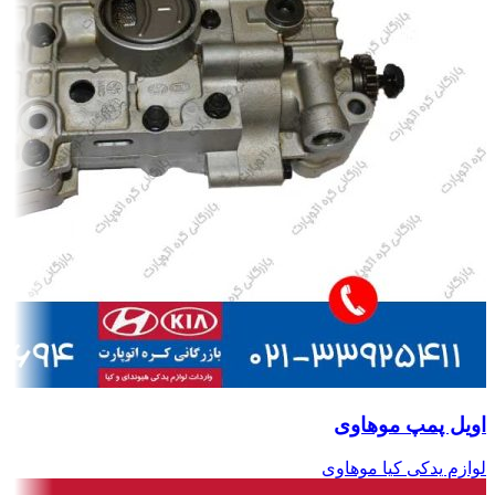
اویل پمپ موهاوی
لوازم یدکی کیا موهاوی