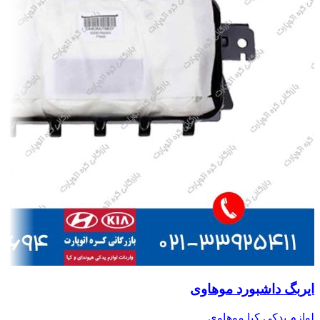
ایربگ داشبورد موهاوی
لوازم یدکی کیا موهاوی