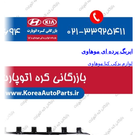
ایربگ پرده ای موهاوی
لوازم یدکی کیا موهاوی