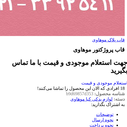
قاب پلاک موهاوی
قاب پروژکتور موهاوی
هت استعلام موجودی و قیمت با ما تماس
گیرید
ستعلام موجودی و قیمت
18
افرادی که الان این محصول را تماشا می‌کنند!
شناسه محصول:
b9d69857d353
دسته:
لوازم یدکی کیا موهاوی
به اشتراک بگذارید:
توضیحات
نحوه ارسال
نحوه پرداخت