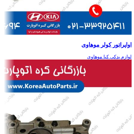
اواپراتور کولر موهاوی
لوازم یدکی کیا موهاوی