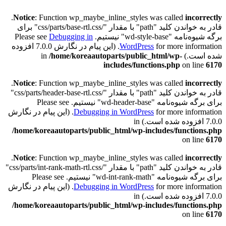
.
Notice
: Function wp_maybe_inline_styles was called
incorrectly
قادر به خواندن کلید "path" با مقدار "/css/parts/base-rtl.css" برای
برگه شیوه‌نامه "wd-style-base" نیستیم. Please see
Debugging in
WordPress
for more information. (این پیام در نگارش 7.0.0 افزوده
شده است.) in
/home/koreaautoparts/public_html/wp-
includes/functions.php
on line
6170
.
Notice
: Function wp_maybe_inline_styles was called
incorrectly
قادر به خواندن کلید "path" با مقدار "/css/parts/header-base-rtl.css"
برای برگه شیوه‌نامه "wd-header-base" نیستیم. Please see
Debugging in WordPress
for more information. (این پیام در نگارش
7.0.0 افزوده شده است.) in
/home/koreaautoparts/public_html/wp-includes/functions.php
on line
6170
.
Notice
: Function wp_maybe_inline_styles was called
incorrectly
قادر به خواندن کلید "path" با مقدار "/css/parts/int-rank-math-rtl.css"
برای برگه شیوه‌نامه "wd-int-rank-math" نیستیم. Please see
Debugging in WordPress
for more information. (این پیام در نگارش
7.0.0 افزوده شده است.) in
/home/koreaautoparts/public_html/wp-includes/functions.php
on line
6170