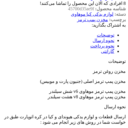
8
افرادی که الان این محصول را تماشا می‌کنند!
شناسه محصول:
45700d35ae9f
دسته:
لوازم یدکی کیا موهاوی
برچسب:
مخزن پمپ ترمز
به اشتراک بگذارید:
توضیحات
نحوه ارسال
نحوه پرداخت
گارانتی
توضیحات
مخزن روغن ترمز
مخزن پمپ ترمز اصلی (جنیون پارت و موبیس)
مخزن پمپ ترمز موهاوی v6 شش سیلندر
مخزن پمپ ترمز موهاوی v8 هشت سیلندر
نحوه ارسال
ارسال قطعات و لوازم یدکی هیوندای و کیا در کره اتوپارت طبق در
خواست شما در روش های زیر انجام می شود :