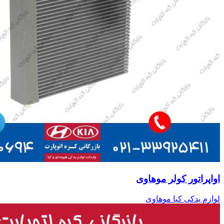
اواپراتور کولر موهاوی
لوازم یدکی کیا موهاوی