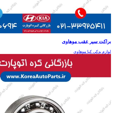
براکت سپر عقب موهاوی
لوازم یدکی کیا موهاوی