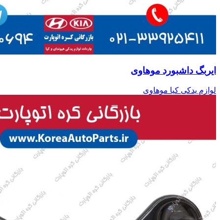
ایربگ داشبورد موهاوی
لوازم یدکی کیا موهاوی