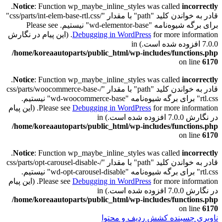
.
Notice
: Function wp_maybe_inline_styles was called
incorrectly
قادر به خواندن کلید "path" با مقدار "/css/parts/int-elem-base-rtl.css"
برای برگه شیوه‌نامه "wd-elementor-base" نیستیم. Please see
Debugging in WordPress
for more information. (این پیام در نگارش
7.0.0 افزوده شده است.) in
/home/koreaautoparts/public_html/wp-includes/functions.php
on line
6170
.
Notice
: Function wp_maybe_inline_styles was called
incorrectly
قادر به خواندن کلید "path" با مقدار "/css/parts/woocommerce-base-
rtl.css" برای برگه شیوه‌نامه "wd-woocommerce-base" نیستیم.
Debugging in WordPress
Please see
for more information. (این پیام
در نگارش 7.0.0 افزوده شده است.) in
/home/koreaautoparts/public_html/wp-includes/functions.php
on line
6170
.
Notice
: Function wp_maybe_inline_styles was called
incorrectly
قادر به خواندن کلید "path" با مقدار "/css/parts/opt-carousel-disable-
rtl.css" برای برگه شیوه‌نامه "wd-opt-carousel-disable" نیستیم.
Debugging in WordPress
Please see
for more information. (این پیام
در نگارش 7.0.0 افزوده شده است.) in
/home/koreaautoparts/public_html/wp-includes/functions.php
on line
6170
ناوبری چسبنده
کشش ردیف و محتوا