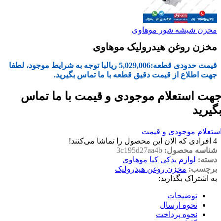
مخزن شیشه شور موهاوی
مخزن روغن هیدرولیک موهاوی
قیمت حدودی قطعه:
5,029,006
ریال
با توجه به شرایط موجود، لطفا
جهت اطلاع از قیمت دقیق قطعه با ما تماس بگیرید.
هت استعلام موجودی و قیمت با ما تماس
گیرید
ستعلام موجودی و قیمت
4
افرادی که الان این محصول را تماشا می‌کنند!
شناسه محصول:
3c195d27aa4b
دسته:
لوازم یدکی کیا موهاوی
برچسب:
مخزن روغن هیدرولیک
به اشتراک بگذارید:
توضیحات
نحوه ارسال
نحوه پرداخت