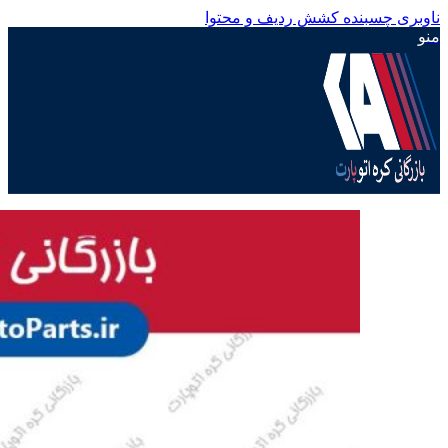
ناوبری چسبنده
کشش ردیف و محتوا
منو