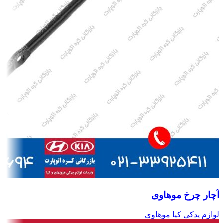
آچار چرخ موهاوی
لوازم یدکی کیا موهاوی