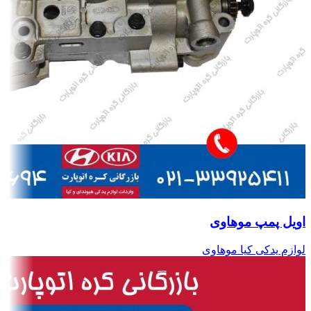
اویل پمپ موهاوی
لوازم یدکی کیا موهاوی