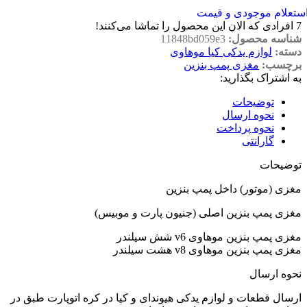
ستعلام موجودی و قیمت
7
افرادی که الان این محصول را تماشا می‌کنند!
شناسه محصول:
11848bd059e3
دسته:
لوازم یدکی کیا موهاوی
برچسب:
مغزی پمپ بنزین
به اشتراک بگذارید:
توضیحات
نحوه ارسال
نحوه پرداخت
گارانتی
توضیحات
مغزی (موتور) داخل پمپ بنزین
مغزی پمپ بنزین اصلی (جنیون پارت و موبیس)
مغزی پمپ بنزین موهاوی v6 شش سیلندر
مغزی پمپ بنزین موهاوی v8 هشت سیلندر
نحوه ارسال
ارسال قطعات و لوازم یدکی هیوندای و کیا در کره اتوپارت طبق در