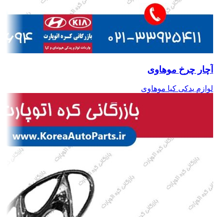
آچار چرخ موهاوی
لوازم یدکی کیا موهاوی