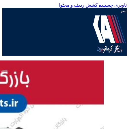
ناوبری چسبنده
کشش ردیف و محتوا
منو