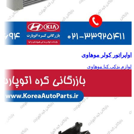
اواپراتور کولر موهاوی
لوازم یدکی کیا موهاوی