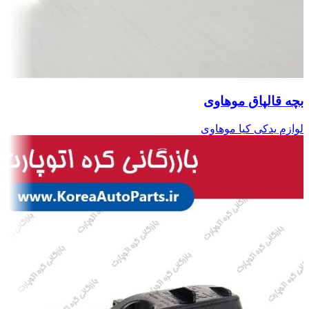
بچه قالپاق موهاوی
لوازم یدکی کیا موهاوی