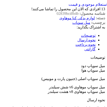
ستعلام موجودی و قیمت
13
افرادی که الان این محصول را تماشا می‌کنند!
شناسه محصول:
02839bcdfb4b
دسته:
لوازم یدکی کیا موهاوی
برچسب:
میل سوپاپ
به اشتراک بگذارید:
توضیحات
نحوه ارسال
نحوه پرداخت
گارانتی
توضیحات
میل سوپاپ دود
میل سوپاپ هوا
میل سوپاپ اصلی (جنیون پارت و موبیس)
میل سوپاپ موهاوی v6 شش سیلندر
میل سوپاپ موهاوی v8 هشت سیلندر
نحوه ارسال