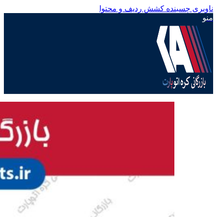
ناوبری چسبنده
کشش ردیف و محتوا
منو