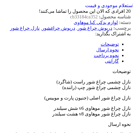
ستعلام موجودی و قیمت
20
افرادی که الان این محصول را تماشا می‌کنند!
شناسه محصول:
cb33184ca352
دسته:
لوازم یدکی کیا موهاوی
برچسب:
درپوش چراغ شور
,
درپوش چراغشور
,
نازل چراغ شور
به اشتراک بگذارید:
توضیحات
نحوه ارسال
نحوه پرداخت
گارانتی
توضیحات
نازل چشمی چراغ شور راست (شاگرد)
نازل چشمی چراغ شور چپ (راننده)
نازل چراغ شور اصلی (جنیون پارت و موبیس)
نازل چراغ شور موهاوی v6 شش سیلندر
نازل چراغ شور موهاوی v8 هشت سیلندر
نحوه ارسال