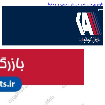
ناوبری چسبنده
کشش ردیف و محتوا
منو