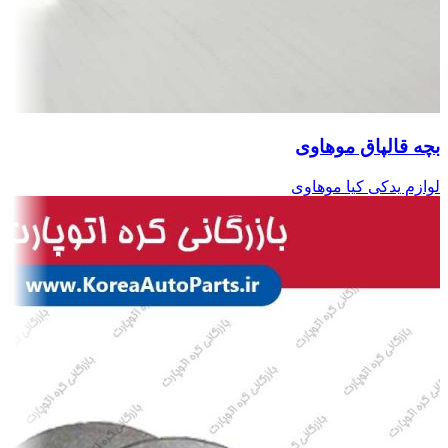
بچه قالپاق موهاوی
لوازم یدکی کیا موهاوی