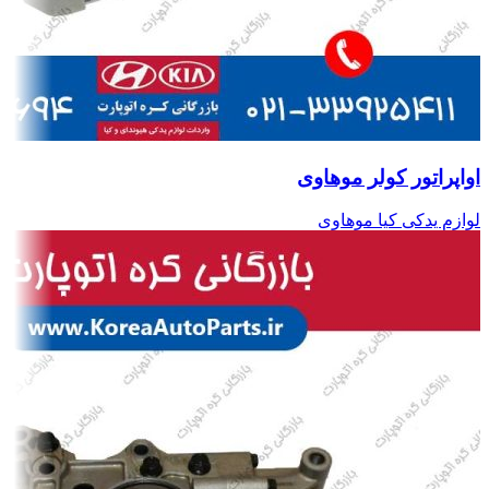
اواپراتور کولر موهاوی
لوازم یدکی کیا موهاوی