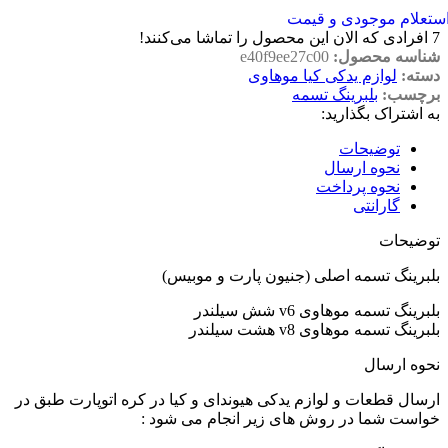
ستعلام موجودی و قیمت
7
افرادی که الان این محصول را تماشا می‌کنند!
شناسه محصول:
e40f9ee27c00
دسته:
لوازم یدکی کیا موهاوی
برچسب:
بلبرینگ تسمه
به اشتراک بگذارید:
توضیحات
نحوه ارسال
نحوه پرداخت
گارانتی
توضیحات
بلبرینگ تسمه اصلی (جنیون پارت و موبیس)
بلبرینگ تسمه موهاوی v6 شش سیلندر
بلبرینگ تسمه موهاوی v8 هشت سیلندر
نحوه ارسال
ارسال قطعات و لوازم یدکی هیوندای و کیا در کره اتوپارت طبق در
خواست شما در روش های زیر انجام می شود :