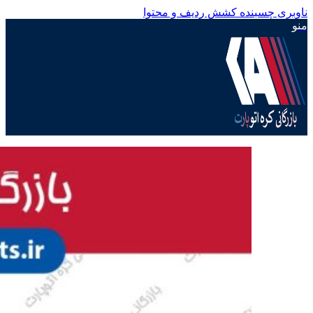
ناوبری چسبنده
کشش ردیف و محتوا
منو