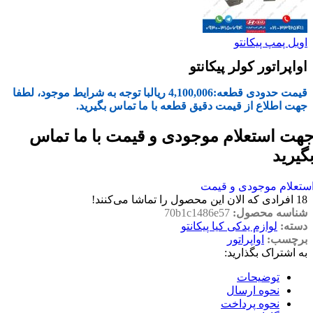
اویل پمپ پیکانتو
اواپراتور کولر پیکانتو
قیمت حدودی قطعه:
4,100,006
ریال
با توجه به شرایط موجود، لطفا
جهت اطلاع از قیمت دقیق قطعه با ما تماس بگیرید.
هت استعلام موجودی و قیمت با ما تماس
گیرید
ستعلام موجودی و قیمت
18
افرادی که الان این محصول را تماشا می‌کنند!
شناسه محصول:
70b1c1486e57
دسته:
لوازم یدکی کیا پیکانتو
برچسب:
اواپراتور
به اشتراک بگذارید:
توضیحات
نحوه ارسال
نحوه پرداخت