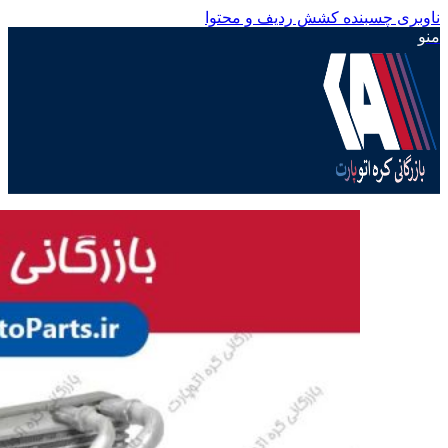
ناوبری چسبنده
کشش ردیف و محتوا
منو