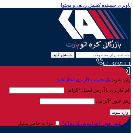
ناوبری چسبنده
کشش ردیف و محتوا
جستجو کنید
021-33925411
وارد شوید
یک حساب کاربری ایجاد کنید
نام کاربری یا آدرس ایمیل
*
الزامی
رمز عبور
*
الزامی
وارد شوید
رمز عبور خود را فراموش کرده اید؟
مرا به خاطر بسپار