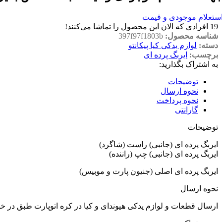
ستعلام موجودی و قیمت
19
افرادی که الان این محصول را تماشا می‌کنند!
شناسه محصول:
397f97f1803b
دسته:
لوازم یدکی کیا پیکانتو
برچسب:
ایربگ پرده ای
به اشتراک بگذارید:
توضیحات
نحوه ارسال
نحوه پرداخت
گارانتی
توضیحات
ایربگ پرده ای (جانبی) راست (شاگرد)
ایربگ پرده ای (جانبی) چپ (راننده)
ایربگ پرده ای اصلی (جنیون پارت و موبیس)
نحوه ارسال
ارسال قطعات و لوازم یدکی هیوندای و کیا در کره اتوپارت طبق در 