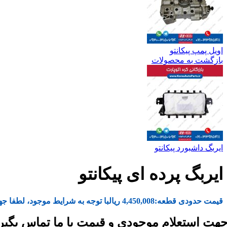
اویل پمپ پیکانتو
بازگشت به محصولات
ایربگ داشبورد پیکانتو
ایربگ پرده ای پیکانتو
قیمت حدودی قطعه:
4,450,008
ریال
با توجه به شرایط موجود، لطفا جه
هت استعلام موجودی و قیمت با ما تماس بگیر