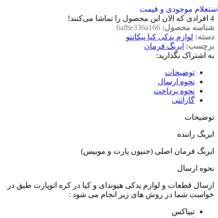
ستعلام موجودی و قیمت
4
افرادی که الان این محصول را تماشا می‌کنند!
شناسه محصول:
6afbe336a166
دسته:
لوازم یدکی کیا پیکانتو
برچسب:
ایربگ فرمان
به اشتراک بگذارید:
توضیحات
نحوه ارسال
نحوه پرداخت
گارانتی
توضیحات
ایربگ راننده
ایربگ فرمان اصلی (جنیون پارت و موبیس)
نحوه ارسال
ارسال قطعات و لوازم یدکی هیوندای و کیا در کره اتوپارت طبق در
خواست شما در روش های زیر انجام می شود :
تیپاکس