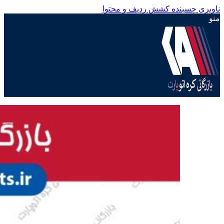
ناوبری چسبنده
کشش ردیف و محتوا
منو