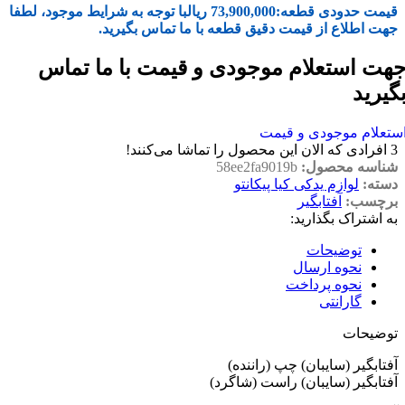
قیمت حدودی قطعه:
73,900,000
ریال
با توجه به شرایط موجود، لطفا
جهت اطلاع از قیمت دقیق قطعه با ما تماس بگیرید.
هت استعلام موجودی و قیمت با ما تماس
گیرید
ستعلام موجودی و قیمت
3
افرادی که الان این محصول را تماشا می‌کنند!
شناسه محصول:
58ee2fa9019b
دسته:
لوازم یدکی کیا پیکانتو
برچسب:
آفتابگیر
به اشتراک بگذارید:
توضیحات
نحوه ارسال
نحوه پرداخت
گارانتی
توضیحات
آفتابگیر (سایبان) چپ (راننده)
آفتابگیر (سایبان) راست (شاگرد)