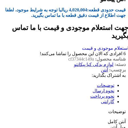
قیمت حدودی قطعه:
4,020,004
ریال
با توجه به شرایط موجود، لطفا
جهت اطلاع از قیمت دقیق قطعه با ما تماس بگیرید.
هت استعلام موجودی و قیمت با ما تماس
گیرید
ستعلام موجودی و قیمت
6
افرادی که الان این محصول را تماشا می‌کنند!
شناسه محصول:
cf37344c149a
دسته:
لوازم یدکی کیا پیکانتو
برچسب:
آنتن
به اشتراک بگذارید:
توضیحات
نحوه ارسال
نحوه پرداخت
گارانتی
توضیحات
آنتن کامل
میل آنتن