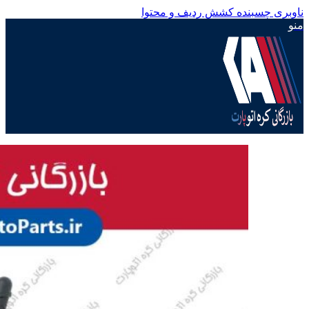
ناوبری چسبنده
کشش ردیف و محتوا
منو