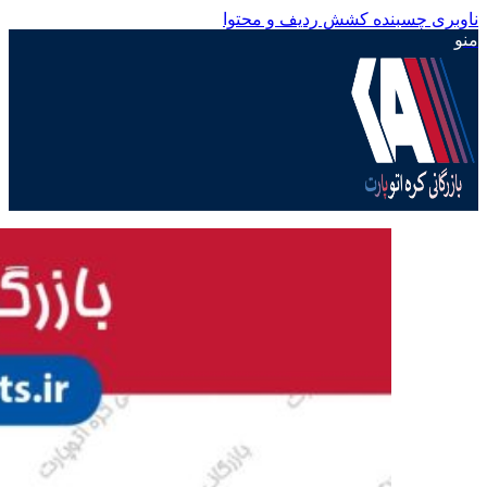
ناوبری چسبنده
کشش ردیف و محتوا
منو