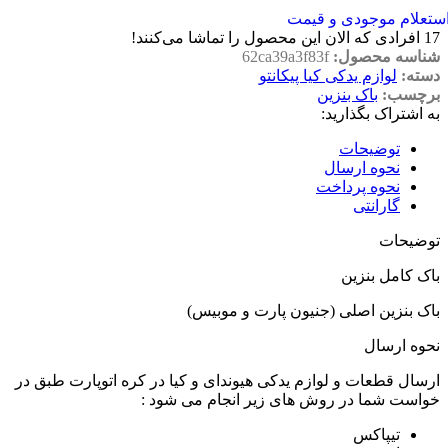
ستعلام موجودی و قیمت
17
افرادی که الان این محصول را تماشا می‌کنند!
شناسه محصول:
62ca39a3f83f
دسته:
لوازم یدکی کیا پیکانتو
برچسب:
باک بنزین
به اشتراک بگذارید:
توضیحات
نحوه ارسال
نحوه پرداخت
گارانتی
توضیحات
باک کامل بنزین
باک بنزین اصلی (جنیون پارت و موبیس)
نحوه ارسال
ارسال قطعات و لوازم یدکی هیوندای و کیا در کره اتوپارت طبق در
خواست شما در روش های زیر انجام می شود :
تیپاکس