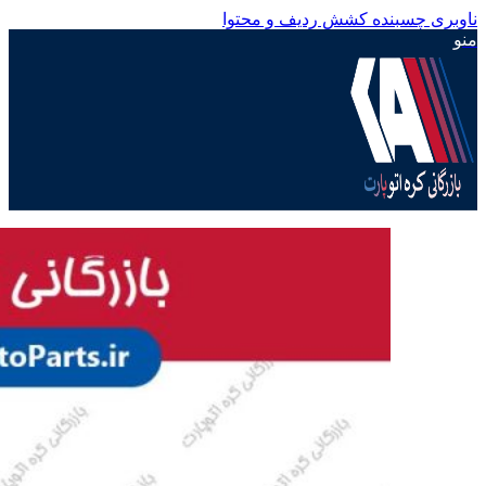
ناوبری چسبنده
کشش ردیف و محتوا
منو