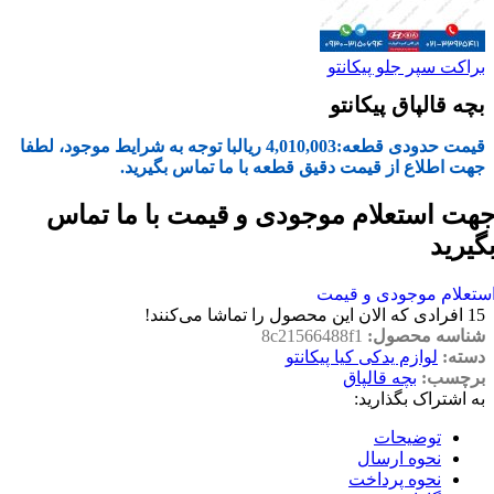
براکت سپر جلو پیکانتو
بچه قالپاق پیکانتو
قیمت حدودی قطعه:
4,010,003
ریال
با توجه به شرایط موجود، لطفا
جهت اطلاع از قیمت دقیق قطعه با ما تماس بگیرید.
هت استعلام موجودی و قیمت با ما تماس
گیرید
ستعلام موجودی و قیمت
15
افرادی که الان این محصول را تماشا می‌کنند!
شناسه محصول:
8c21566488f1
دسته:
لوازم یدکی کیا پیکانتو
برچسب:
بچه قالپاق
به اشتراک بگذارید:
توضیحات
نحوه ارسال
نحوه پرداخت