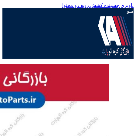
ناوبری چسبنده
کشش ردیف و محتوا
منو