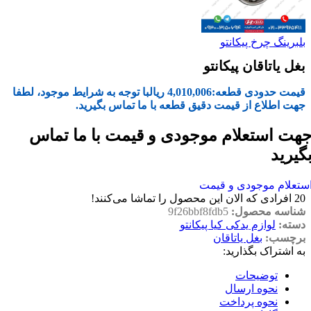
بلبرینگ چرخ پیکانتو
بغل یاتاقان پیکانتو
قیمت حدودی قطعه:
4,010,006
ریال
با توجه به شرایط موجود، لطفا
جهت اطلاع از قیمت دقیق قطعه با ما تماس بگیرید.
هت استعلام موجودی و قیمت با ما تماس
گیرید
ستعلام موجودی و قیمت
20
افرادی که الان این محصول را تماشا می‌کنند!
شناسه محصول:
9f26bbf8fdb5
دسته:
لوازم یدکی کیا پیکانتو
برچسب:
بغل یاتاقان
به اشتراک بگذارید:
توضیحات
نحوه ارسال
نحوه پرداخت