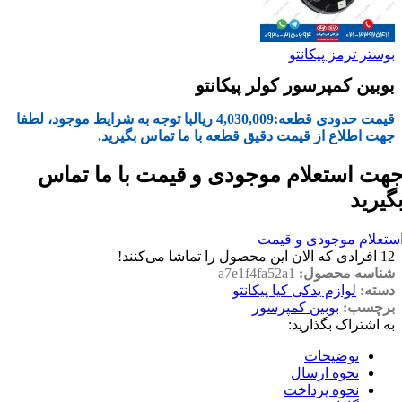
بوستر ترمز پیکانتو
بوبین کمپرسور کولر پیکانتو
قیمت حدودی قطعه:
4,030,009
ریال
با توجه به شرایط موجود، لطفا
جهت اطلاع از قیمت دقیق قطعه با ما تماس بگیرید.
هت استعلام موجودی و قیمت با ما تماس
گیرید
ستعلام موجودی و قیمت
12
افرادی که الان این محصول را تماشا می‌کنند!
شناسه محصول:
a7e1f4fa52a1
دسته:
لوازم یدکی کیا پیکانتو
برچسب:
بوبین کمپرسور
به اشتراک بگذارید:
توضیحات
نحوه ارسال
نحوه پرداخت