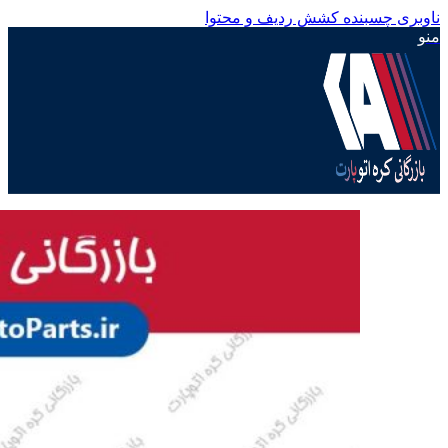
ناوبری چسبنده
کشش ردیف و محتوا
منو