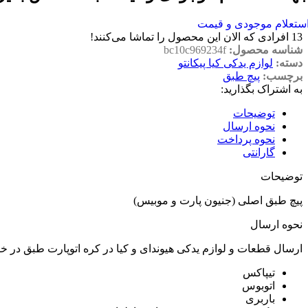
ستعلام موجودی و قیمت
13
افرادی که الان این محصول را تماشا می‌کنند!
شناسه محصول:
bc10c969234f
دسته:
لوازم یدکی کیا پیکانتو
برچسب:
پیچ طبق
به اشتراک بگذارید:
توضیحات
نحوه ارسال
نحوه پرداخت
گارانتی
توضیحات
پیچ طبق اصلی (جنیون پارت و موبیس)
نحوه ارسال
ارسال قطعات و لوازم یدکی هیوندای و کیا در کره اتوپارت طبق در 
تیپاکس
اتوبوس
باربری