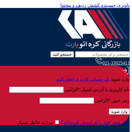
ناوبری چسبنده
کشش ردیف و محتوا
جستجو کنید
021-33925411
وارد شوید
یک حساب کاربری ایجاد کنید
نام کاربری یا آدرس ایمیل
*
الزامی
رمز عبور
*
الزامی
وارد شوید
رمز عبور خود را فراموش کرده اید؟
مرا به خاطر بسپار