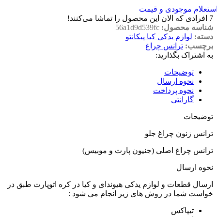
ستعلام موجودی و قیمت
7
افرادی که الان این محصول را تماشا می‌کنند!
شناسه محصول:
56a1d9d539fc
دسته:
لوازم یدکی کیا پیکانتو
برچسب:
ترانس چراغ
به اشتراک بگذارید:
توضیحات
نحوه ارسال
نحوه پرداخت
گارانتی
توضیحات
ترانس زنون چراغ جلو
ترانس چراغ اصلی (جنیون پارت و موبیس)
نحوه ارسال
ارسال قطعات و لوازم یدکی هیوندای و کیا در کره اتوپارت طبق در
خواست شما در روش های زیر انجام می شود :
تیپاکس