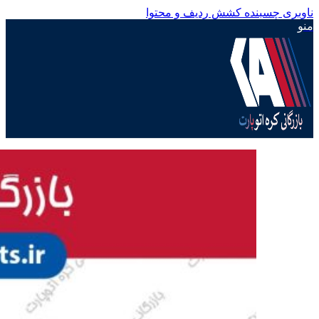
ناوبری چسبنده
کشش ردیف و محتوا
منو