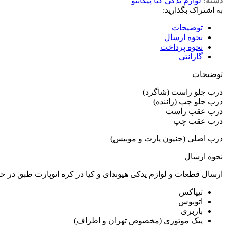
دسته:
لوازم یدکی کیا پیکانتو
به اشتراک بگذارید:
توضیحات
نحوه ارسال
نحوه پرداخت
گارانتی
توضیحات
درب جلو راست (شاگرد)
درب جلو چپ (راننده)
درب عقب راست
درب عقب چپ
درب اصلی (جنیون پارت و موبیس)
نحوه ارسال
ارسال قطعات و لوازم یدکی هیوندای و کیا در کره اتوپارت طبق در 
تیپاکس
اتوبوس
باربری
پیک موتوری (مخصوص تهران و اطراف)