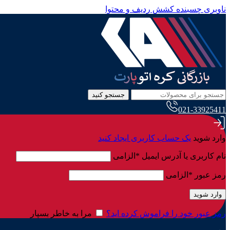
ناوبری چسبنده
کشش ردیف و محتوا
جستجو کنید
021-33925411
وارد شوید
یک حساب کاربری ایجاد کنید
نام کاربری یا آدرس ایمیل
*
الزامی
رمز عبور
*
الزامی
وارد شوید
رمز عبور خود را فراموش کرده اید؟
مرا به خاطر بسپار