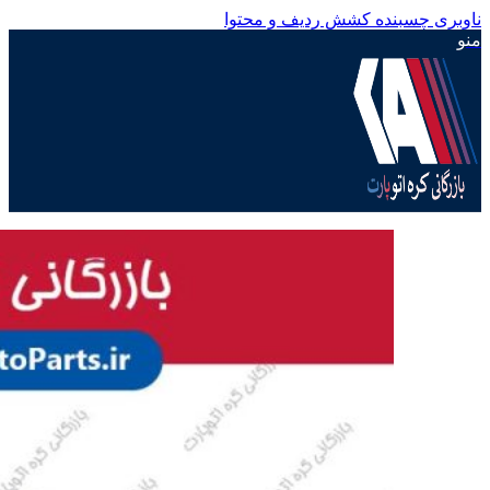
ناوبری چسبنده
کشش ردیف و محتوا
منو