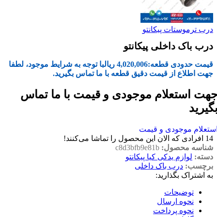
درب ترموستات پیکانتو
درب باک داخلی پیکانتو
قیمت حدودی قطعه:
4,020,006
ریال
با توجه به شرایط موجود، لطفا
جهت اطلاع از قیمت دقیق قطعه با ما تماس بگیرید.
هت استعلام موجودی و قیمت با ما تماس
گیرید
ستعلام موجودی و قیمت
14
افرادی که الان این محصول را تماشا می‌کنند!
شناسه محصول:
c8d3bfb9e81b
دسته:
لوازم یدکی کیا پیکانتو
برچسب:
درب باک داخلی
به اشتراک بگذارید:
توضیحات
نحوه ارسال
نحوه پرداخت