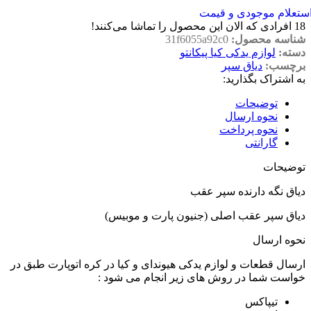
ستعلام موجودی و قیمت
18
افرادی که الان این محصول را تماشا می‌کنند!
شناسه محصول:
31f6055a92c0
دسته:
لوازم یدکی کیا پیکانتو
برچسب:
دیاق سپر
به اشتراک بگذارید:
توضیحات
نحوه ارسال
نحوه پرداخت
گارانتی
توضیحات
دیاق نگه دارنده سپر عقب
دیاق سپر عقب اصلی (جنیون پارت و موبیس)
نحوه ارسال
ارسال قطعات و لوازم یدکی هیوندای و کیا در کره اتوپارت طبق در
خواست شما در روش های زیر انجام می شود :
تیپاکس