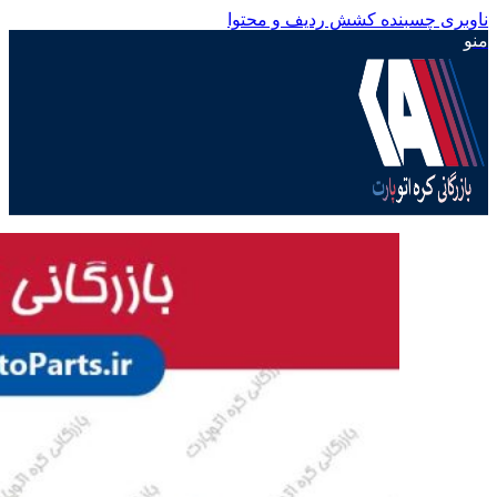
ناوبری چسبنده
کشش ردیف و محتوا
منو