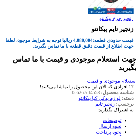
زنجیر چرخ پیکانتو
زنجیر تایم پیکانتو
قیمت حدودی قطعه:
4,080,004
ریال
با توجه به شرایط موجود، لطفا
جهت اطلاع از قیمت دقیق قطعه با ما تماس بگیرید.
هت استعلام موجودی و قیمت با ما تماس
گیرید
ستعلام موجودی و قیمت
17
افرادی که الان این محصول را تماشا می‌کنند!
شناسه محصول:
0c6267df4558
دسته:
لوازم یدکی کیا پیکانتو
برچسب:
زنجیر تایم
به اشتراک بگذارید:
توضیحات
نحوه ارسال
نحوه پرداخت