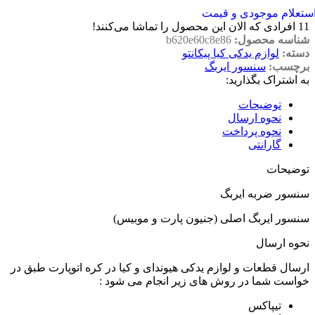
ستعلام موجودی و قیمت
11
افرادی که الان این محصول را تماشا می‌کنند!
شناسه محصول:
b620e60c8e86
دسته:
لوازم یدکی کیا پیکانتو
برچسب:
سنسور ایربگ
به اشتراک بگذارید:
توضیحات
نحوه ارسال
نحوه پرداخت
گارانتی
توضیحات
سنسور ضربه ایربگ
سنسور ایربگ اصلی (جنیون پارت و موبیس)
نحوه ارسال
ارسال قطعات و لوازم یدکی هیوندای و کیا در کره اتوپارت طبق در
خواست شما در روش های زیر انجام می شود :
تیپاکس