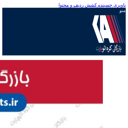
ناوبری چسبنده
کشش ردیف و محتوا
منو