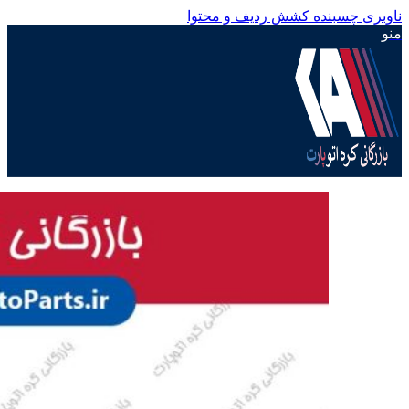
ناوبری چسبنده
کشش ردیف و محتوا
منو