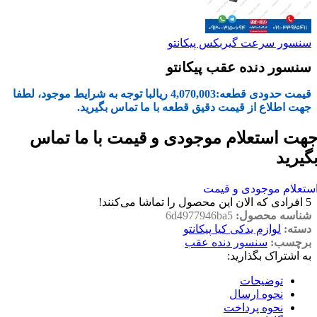
سنسور سرعت گیربکس پیکانتو
سنسور دنده عقب پیکانتو
قیمت حدودی قطعه:
4,070,003
ریال
با توجه به شرایط موجود، لطفا
جهت اطلاع از قیمت دقیق قطعه با ما تماس بگیرید.
هت استعلام موجودی و قیمت با ما تماس
گیرید
ستعلام موجودی و قیمت
5
افرادی که الان این محصول را تماشا می‌کنند!
شناسه محصول:
6d4977946ba5
دسته:
لوازم یدکی کیا پیکانتو
برچسب:
سنسور دنده عقب
به اشتراک بگذارید:
توضیحات
نحوه ارسال
نحوه پرداخت