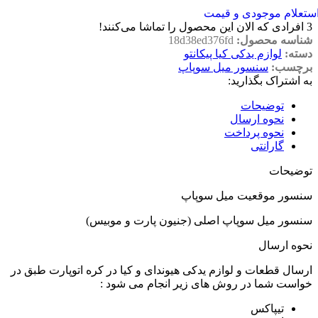
ستعلام موجودی و قیمت
3
افرادی که الان این محصول را تماشا می‌کنند!
شناسه محصول:
18d38ed376fd
دسته:
لوازم یدکی کیا پیکانتو
برچسب:
سنسور میل سوپاپ
به اشتراک بگذارید:
توضیحات
نحوه ارسال
نحوه پرداخت
گارانتی
توضیحات
سنسور موقعیت میل سوپاپ
سنسور میل سوپاپ اصلی (جنیون پارت و موبیس)
نحوه ارسال
ارسال قطعات و لوازم یدکی هیوندای و کیا در کره اتوپارت طبق در
خواست شما در روش های زیر انجام می شود :
تیپاکس