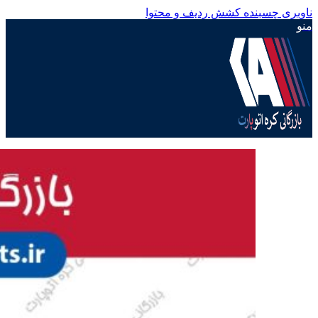
ناوبری چسبنده
کشش ردیف و محتوا
منو