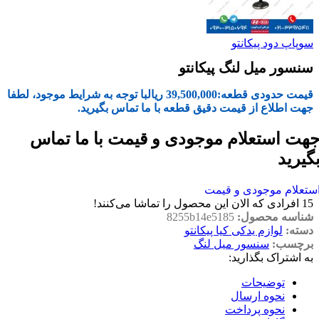
سوپاپ دود پیکانتو
سنسور میل لنگ پیکانتو
قیمت حدودی قطعه:
39,500,000
ریال
با توجه به شرایط موجود، لطفا
جهت اطلاع از قیمت دقیق قطعه با ما تماس بگیرید.
هت استعلام موجودی و قیمت با ما تماس
گیرید
ستعلام موجودی و قیمت
15
افرادی که الان این محصول را تماشا می‌کنند!
شناسه محصول:
8255b14e5185
دسته:
لوازم یدکی کیا پیکانتو
برچسب:
سنسور میل لنگ
به اشتراک بگذارید:
توضیحات
نحوه ارسال
نحوه پرداخت