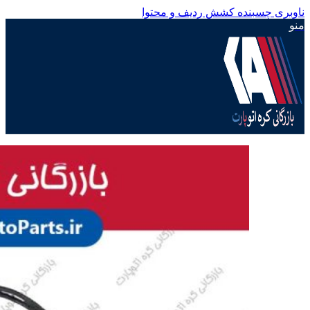
ناوبری چسبنده
کشش ردیف و محتوا
منو