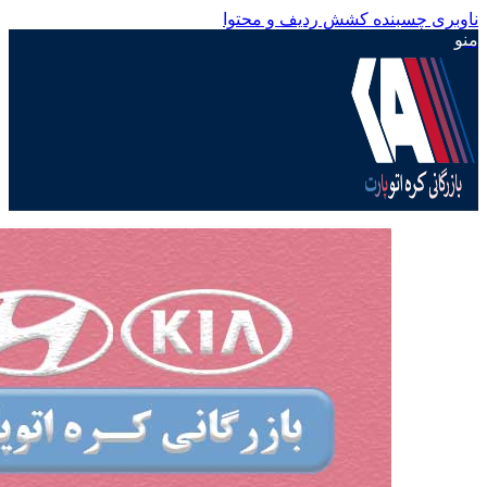
ناوبری چسبنده
کشش ردیف و محتوا
منو