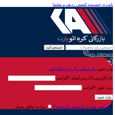
ناوبری چسبنده
کشش ردیف و محتوا
جستجو کنید
021-33925411
وارد شوید
یک حساب کاربری ایجاد کنید
نام کاربری یا آدرس ایمیل
*
الزامی
رمز عبور
*
الزامی
وارد شوید
رمز عبور خود را فراموش کرده اید؟
مرا به خاطر بسپار