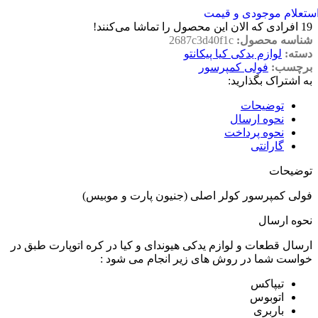
ستعلام موجودی و قیمت
19
افرادی که الان این محصول را تماشا می‌کنند!
شناسه محصول:
2687c3d40f1c
دسته:
لوازم یدکی کیا پیکانتو
برچسب:
فولی کمپرسور
به اشتراک بگذارید:
توضیحات
نحوه ارسال
نحوه پرداخت
گارانتی
توضیحات
فولی کمپرسور کولر اصلی (جنیون پارت و موبیس)
نحوه ارسال
ارسال قطعات و لوازم یدکی هیوندای و کیا در کره اتوپارت طبق در
خواست شما در روش های زیر انجام می شود :
تیپاکس
اتوبوس
باربری