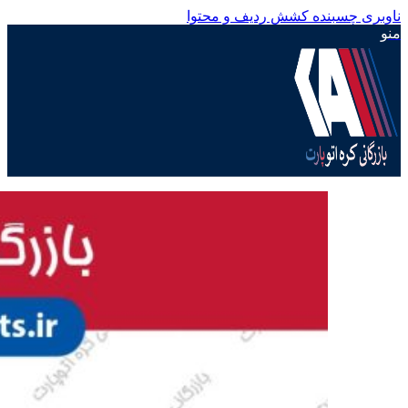
ناوبری چسبنده
کشش ردیف و محتوا
منو