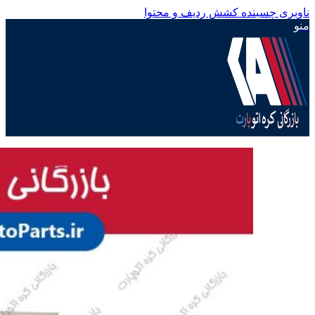
ناوبری چسبنده
کشش ردیف و محتوا
منو