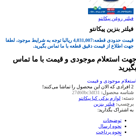
فیلتر روغن پیکانتو
فیلتر بنزین پیکانتو
قیمت حدودی قطعه:
4,031,007
ریال
با توجه به شرایط موجود، لطفا
جهت اطلاع از قیمت دقیق قطعه با ما تماس بگیرید.
هت استعلام موجودی و قیمت با ما تماس
گیرید
ستعلام موجودی و قیمت
2
افرادی که الان این محصول را تماشا می‌کنند!
شناسه محصول:
27d60bc3df31
دسته:
لوازم یدکی کیا پیکانتو
برچسب:
فیلتر بنزین
به اشتراک بگذارید:
توضیحات
نحوه ارسال
نحوه پرداخت