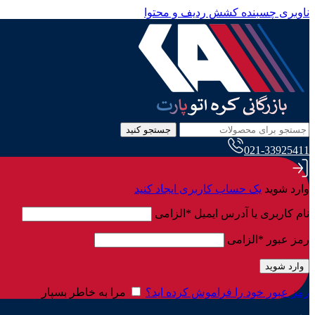
ناوبری چسبنده
کشش ردیف و محتوا
جستجو کنید
021-33925411
وارد شوید
یک حساب کاربری ایجاد کنید
نام کاربری یا آدرس ایمیل
*
الزامی
رمز عبور
*
الزامی
وارد شوید
رمز عبور خود را فراموش کرده اید؟
مرا به خاطر بسپار