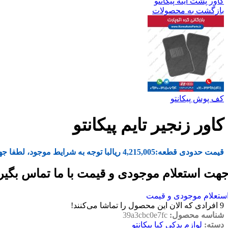
کاور پشت آینه پیکانتو
بازگشت به محصولات
کف پوش پیکانتو
کاور زنجیر تایم پیکانتو
قیمت حدودی قطعه:
4,215,005
ریال
با توجه به شرایط موجود، لطفا جه
هت استعلام موجودی و قیمت با ما تماس بگیر
ستعلام موجودی و قیمت
9
افرادی که الان این محصول را تماشا می‌کنند!
شناسه محصول:
39a3cbc0e7fc
دسته:
لوازم یدکی کیا پیکانتو