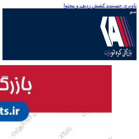
ناوبری چسبنده
کشش ردیف و محتوا
منو