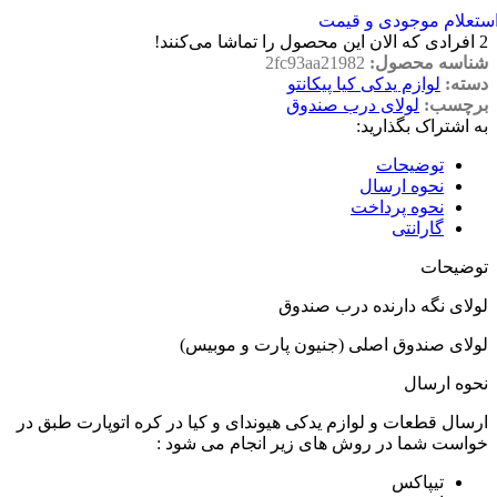
ستعلام موجودی و قیمت
2
افرادی که الان این محصول را تماشا می‌کنند!
شناسه محصول:
2fc93aa21982
دسته:
لوازم یدکی کیا پیکانتو
برچسب:
لولای درب صندوق
به اشتراک بگذارید:
توضیحات
نحوه ارسال
نحوه پرداخت
گارانتی
توضیحات
لولای نگه دارنده درب صندوق
لولای صندوق اصلی (جنیون پارت و موبیس)
نحوه ارسال
ارسال قطعات و لوازم یدکی هیوندای و کیا در کره اتوپارت طبق در
خواست شما در روش های زیر انجام می شود :
تیپاکس