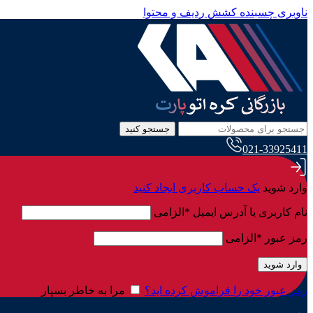
ناوبری چسبنده
کشش ردیف و محتوا
جستجو کنید
021-33925411
وارد شوید
یک حساب کاربری ایجاد کنید
نام کاربری یا آدرس ایمیل
*
الزامی
رمز عبور
*
الزامی
وارد شوید
رمز عبور خود را فراموش کرده اید؟
مرا به خاطر بسپار