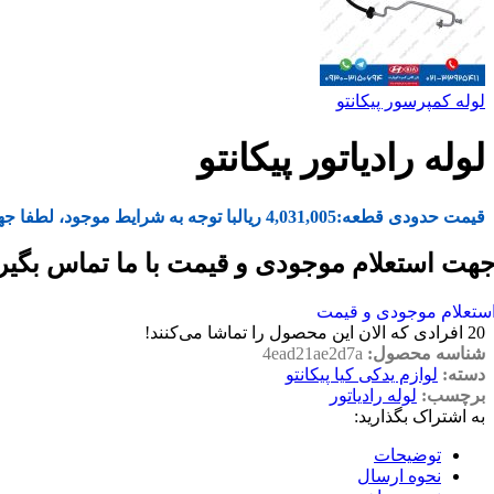
لوله کمپرسور پیکانتو
لوله رادیاتور پیکانتو
قیمت حدودی قطعه:
4,031,005
ریال
با توجه به شرایط موجود، لطفا جه
هت استعلام موجودی و قیمت با ما تماس بگیر
ستعلام موجودی و قیمت
20
افرادی که الان این محصول را تماشا می‌کنند!
شناسه محصول:
4ead21ae2d7a
دسته:
لوازم یدکی کیا پیکانتو
برچسب:
لوله رادیاتور
به اشتراک بگذارید:
توضیحات
نحوه ارسال