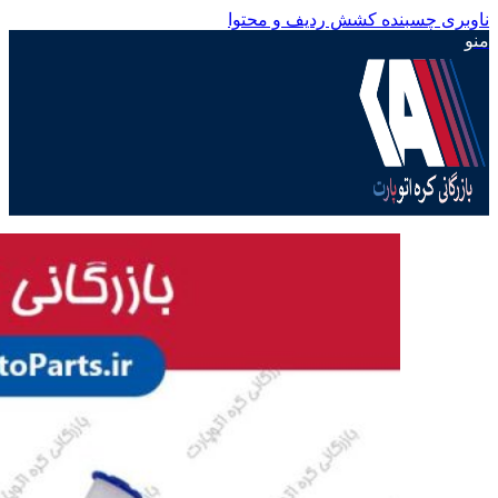
ناوبری چسبنده
کشش ردیف و محتوا
منو