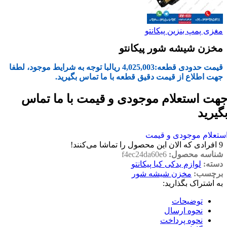
مغزی پمپ بنزین پیکانتو
مخزن شیشه شور پیکانتو
قیمت حدودی قطعه:
4,025,003
ریال
با توجه به شرایط موجود، لطفا
جهت اطلاع از قیمت دقیق قطعه با ما تماس بگیرید.
هت استعلام موجودی و قیمت با ما تماس
گیرید
ستعلام موجودی و قیمت
9
افرادی که الان این محصول را تماشا می‌کنند!
شناسه محصول:
f4ec24da60e6
دسته:
لوازم یدکی کیا پیکانتو
برچسب:
مخزن شیشه شور
به اشتراک بگذارید:
توضیحات
نحوه ارسال
نحوه پرداخت