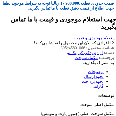
قیمت حدودی قطعه:
17,900,000
ریال
با توجه به شرایط موجود، لطفا
جهت اطلاع از قیمت دقیق قطعه با ما تماس بگیرید.
هت استعلام موجودی و قیمت با ما تماس
گیرید
ستعلام موجودی و قیمت
12
افرادی که الان این محصول را تماشا می‌کنند!
شناسه محصول:
395c458010d6
دسته:
لوازم یدکی کیا پیکانتو
برچسب:
مکمل سوخت
به اشتراک بگذارید:
توضیحات
نحوه ارسال
نحوه پرداخت
گارانتی
توضیحات
مکمل اصلی سوخت
مکمل سوخت اصلی (جنیون پارت و موبیس)