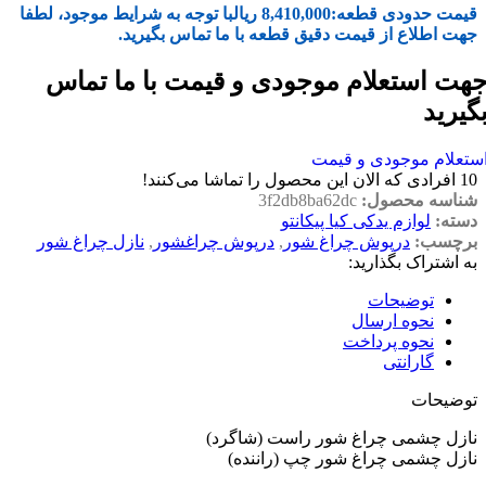
قیمت حدودی قطعه:
8,410,000
ریال
با توجه به شرایط موجود، لطفا
جهت اطلاع از قیمت دقیق قطعه با ما تماس بگیرید.
هت استعلام موجودی و قیمت با ما تماس
گیرید
ستعلام موجودی و قیمت
10
افرادی که الان این محصول را تماشا می‌کنند!
شناسه محصول:
3f2db8ba62dc
دسته:
لوازم یدکی کیا پیکانتو
برچسب:
درپوش چراغ شور
,
درپوش چراغشور
,
نازل چراغ شور
به اشتراک بگذارید:
توضیحات
نحوه ارسال
نحوه پرداخت
گارانتی
توضیحات
نازل چشمی چراغ شور راست (شاگرد)
نازل چشمی چراغ شور چپ (راننده)