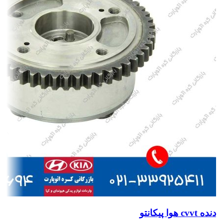
دنده cvvt هوا پیکانتو