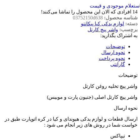
ستعلام موجودی و قیمت
14
افرادی که الان این محصول را تماشا می‌کنند!
شناسه محصول:
03752150d638
دسته:
لوازم یدکی کیا پیکانتو
برچسب:
واشر پیچ کارتل
به اشتراک بگذارید:
توضیحات
نحوه ارسال
نحوه پرداخت
گارانتی
توضیحات
واشر پیچ تخلیه روغن کارتل
واشر پیچ کارتل اصلی (جنیون پارت و موبیس)
نحوه ارسال
ارسال قطعات و لوازم یدکی هیوندای و کیا در کره اتوپارت طبق در
خواست شما در روش های زیر انجام می شود :
تیپاکس