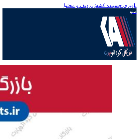
ناوبری چسبنده
کشش ردیف و محتوا
منو