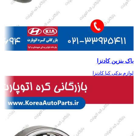
باک بنزین کادنزا
لوازم یدکی کیا کادنزا