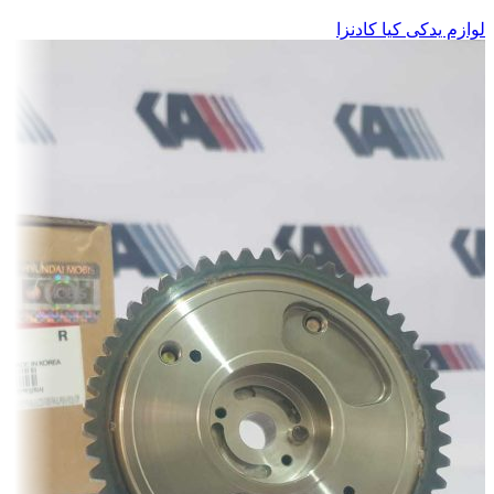
لوازم یدکی کیا کادنزا