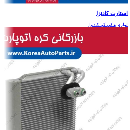
استارت کادنزا
لوازم یدکی کیا کادنزا