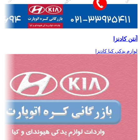
آنتن کادنزا
لوازم یدکی کیا کادنزا