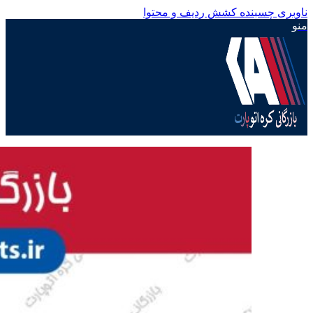
ناوبری چسبنده
کشش ردیف و محتوا
منو