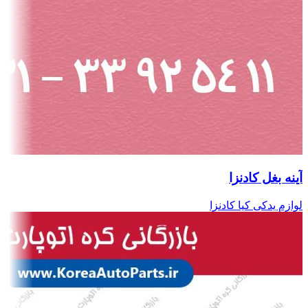
آینه بغل کادنزا
لوازم یدکی کیا کادنزا