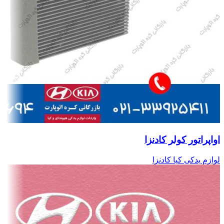
اواپراتور کولر کادنزا
لوازم یدکی کیا کادنزا