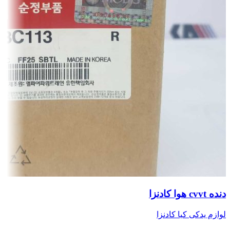
دنده cvvt هوا کادنزا
لوازم یدکی کیا کادنزا