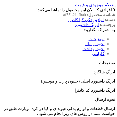
ستعلام موجودی و قیمت
9
افرادی که الان این محصول را تماشا می‌کنند!
شناسه محصول:
af55b21afbab
دسته:
لوازم یدکی کیا کادنزا
برچسب:
ایربگ داشبورد
به اشتراک بگذارید:
توضیحات
نحوه ارسال
نحوه پرداخت
گارانتی
توضیحات
ایربگ شاگرد
ایربگ داشبورد اصلی (جنیون پارت و موبیس)
ایربگ داشبورد کیا کادنزا
نحوه ارسال
ارسال قطعات و لوازم یدکی هیوندای و کیا در کره اتوپارت طبق در
خواست شما در روش های زیر انجام می شود :