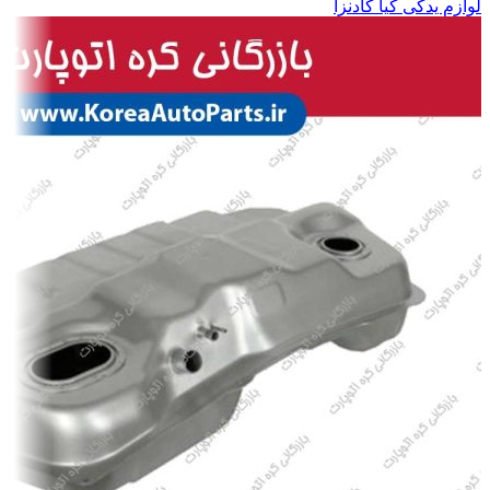
لوازم یدکی کیا کادنزا