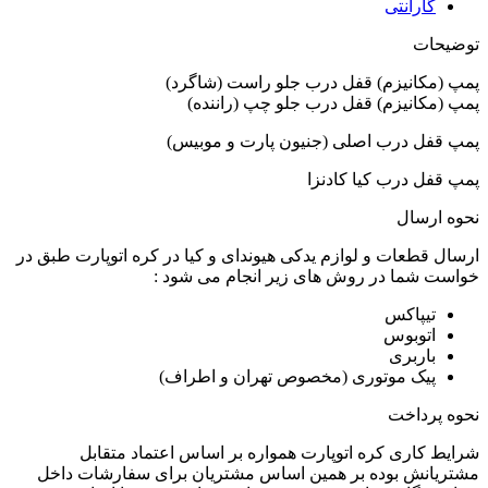
گارانتی
توضیحات
پمپ (مکانیزم) قفل درب جلو راست (شاگرد)
پمپ (مکانیزم) قفل درب جلو چپ (راننده)
پمپ قفل درب اصلی (جنیون پارت و موبیس)
پمپ قفل درب کیا کادنزا
نحوه ارسال
ارسال قطعات و لوازم یدکی هیوندای و کیا در کره اتوپارت طبق در
خواست شما در روش های زیر انجام می شود :
تیپاکس
اتوبوس
باربری
پیک موتوری (مخصوص تهران و اطراف)
نحوه پرداخت
شرایط کاری کره اتوپارت همواره بر اساس اعتماد متقابل
مشتریانش بوده بر همین اساس مشتریان برای سفارشات داخل