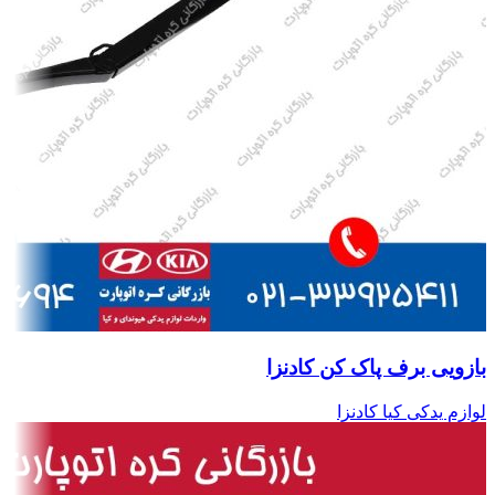
بازویی برف پاک کن کادنزا
لوازم یدکی کیا کادنزا