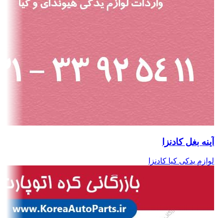
آینه بغل کادنزا
لوازم یدکی کیا کادنزا