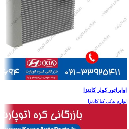
اواپراتور کولر کادنزا
لوازم یدکی کیا کادنزا