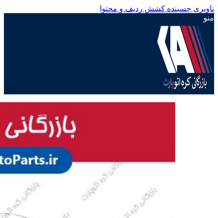
ناوبری چسبنده
کشش ردیف و محتوا
منو