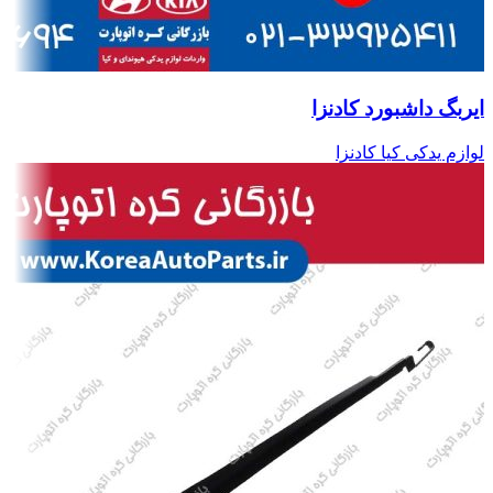
ایربگ داشبورد کادنزا
لوازم یدکی کیا کادنزا