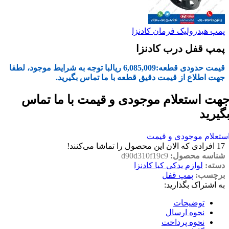
پمپ هیدرولیک فرمان کادنزا
پمپ قفل درب کادنزا
قیمت حدودی قطعه:
6,085,009
ریال
با توجه به شرایط موجود، لطفا
جهت اطلاع از قیمت دقیق قطعه با ما تماس بگیرید.
هت استعلام موجودی و قیمت با ما تماس
گیرید
ستعلام موجودی و قیمت
17
افرادی که الان این محصول را تماشا می‌کنند!
شناسه محصول:
d90d310f19c9
دسته:
لوازم یدکی کیا کادنزا
برچسب:
پمپ قفل
به اشتراک بگذارید:
توضیحات
نحوه ارسال
نحوه پرداخت