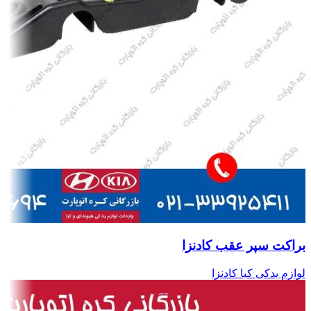
براکت سپر عقب کادنزا
لوازم یدکی کیا کادنزا