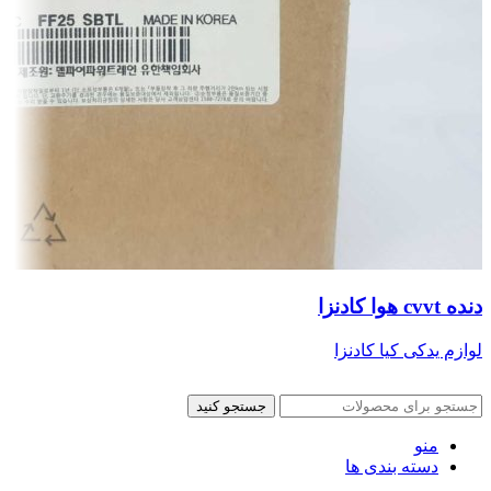
دنده cvvt هوا کادنزا
لوازم یدکی کیا کادنزا
جستجو کنید
منو
دسته بندی ها