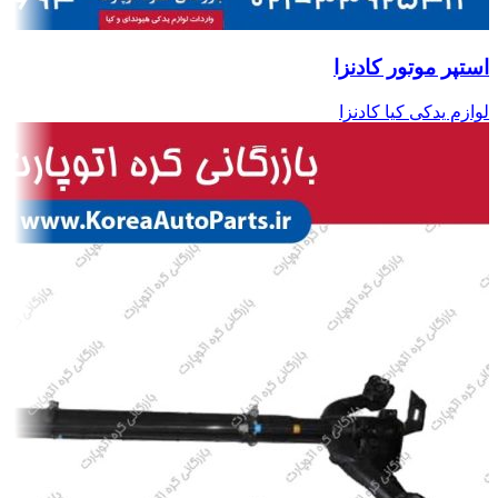
استپر موتور کادنزا
لوازم یدکی کیا کادنزا