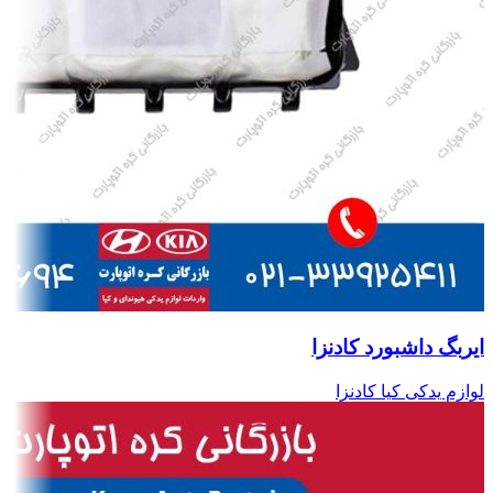
ایربگ داشبورد کادنزا
لوازم یدکی کیا کادنزا