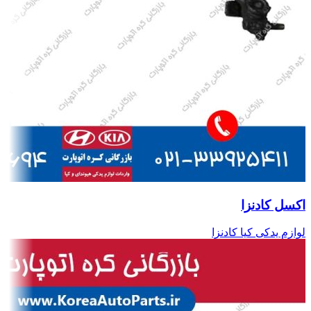
اکسل کادنزا
لوازم یدکی کیا کادنزا