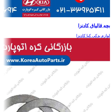
بچه قالپاق کادنزا
لوازم یدکی کیا کادنزا