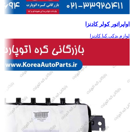
اواپراتور کولر کادنزا
لوازم یدکی کیا کادنزا