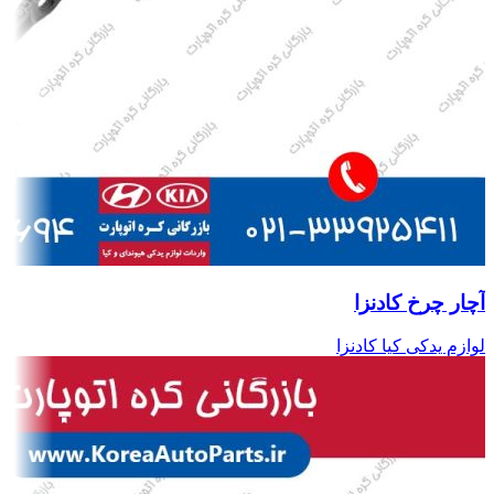
آچار چرخ کادنزا
لوازم یدکی کیا کادنزا