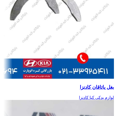
بغل یاتاقان کادنزا
لوازم یدکی کیا کادنزا