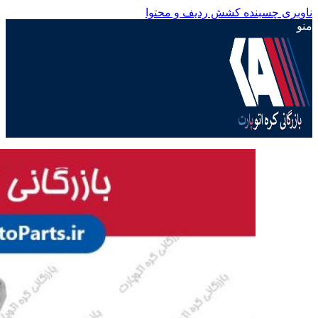
ناوبری چسبنده
کشش ردیف و محتوا
منو