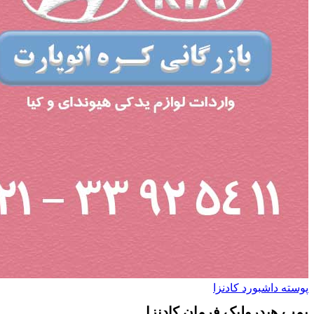
پوسته داشبورد کادنزا
پمپ هیدرولیک فرمان کادنزا