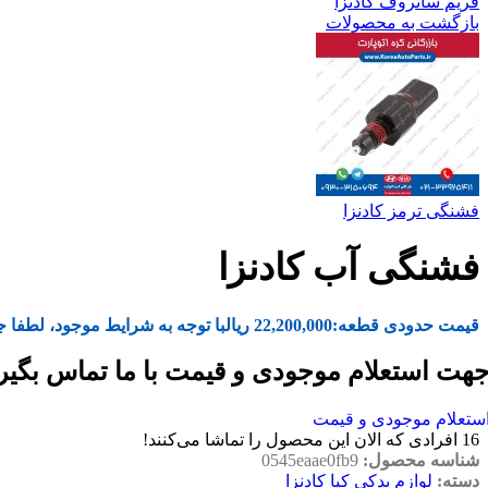
فریم سانروف کادنزا
بازگشت به محصولات
فشنگی ترمز کادنزا
فشنگی آب کادنزا
قیمت حدودی قطعه:
22,200,000
ریال
با توجه به شرایط موجود، لطفا ج
هت استعلام موجودی و قیمت با ما تماس بگیر
ستعلام موجودی و قیمت
16
افرادی که الان این محصول را تماشا می‌کنند!
شناسه محصول:
0545eaae0fb9
دسته:
لوازم یدکی کیا کادنزا