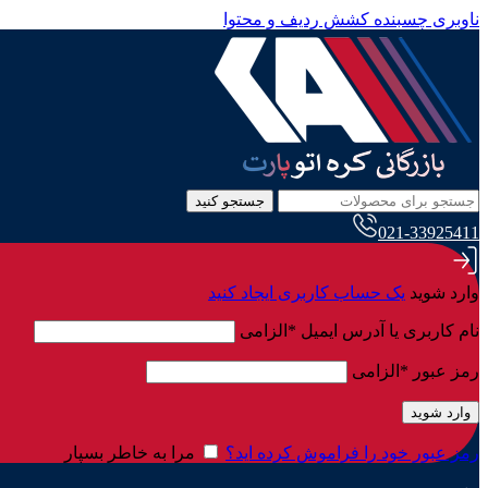
ناوبری چسبنده
کشش ردیف و محتوا
جستجو کنید
021-33925411
وارد شوید
یک حساب کاربری ایجاد کنید
نام کاربری یا آدرس ایمیل
*
الزامی
رمز عبور
*
الزامی
وارد شوید
رمز عبور خود را فراموش کرده اید؟
مرا به خاطر بسپار