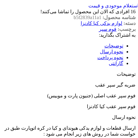
ستعلام موجودی و قیمت
16
افرادی که الان این محصول را تماشا می‌کنند!
شناسه محصول:
b5f2839a11a1
دسته:
لوازم یدکی کیا کادنزا
برچسب:
فوم سپر
به اشتراک بگذارید:
توضیحات
نحوه ارسال
نحوه پرداخت
گارانتی
توضیحات
ضربه گیر سپر عقب
فوم سپر عقب اصلی (جنیون پارت و موبیس)
فوم سپر عقب کیا کادنزا
نحوه ارسال
ارسال قطعات و لوازم یدکی هیوندای و کیا در کره اتوپارت طبق در
خواست شما در روش های زیر انجام می شود :