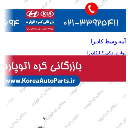
آینه وسط کادنزا
لوازم یدکی کیا کادنزا