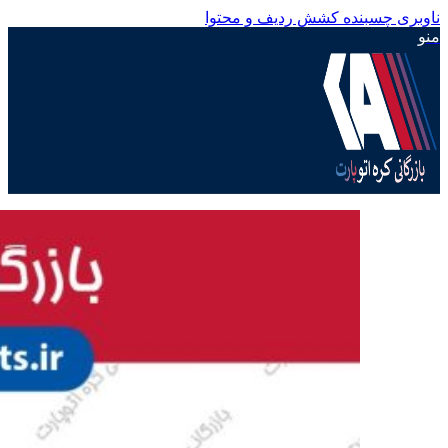
ناوبری چسبنده
کشش ردیف و محتوا
منو