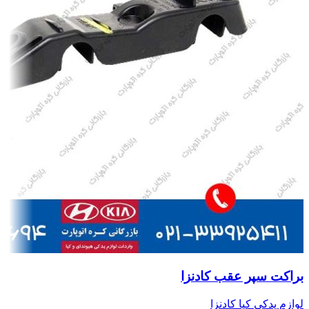
براکت سپر عقب کادنزا
لوازم یدکی کیا کادنزا