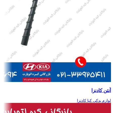
آنتن کادنزا
لوازم یدکی کیا کادنزا