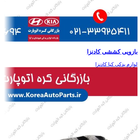
بازویی کششی کادنزا
لوازم یدکی کیا کادنزا