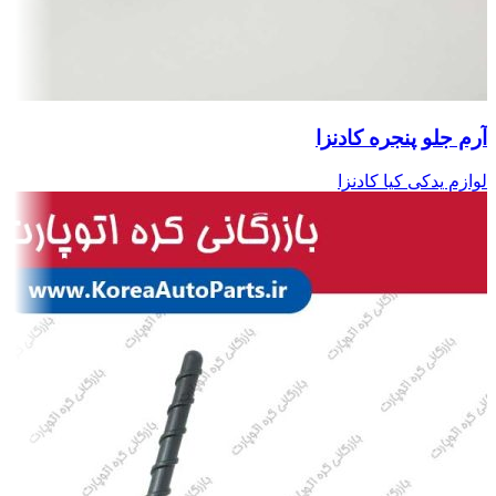
آرم جلو پنجره کادنزا
لوازم یدکی کیا کادنزا