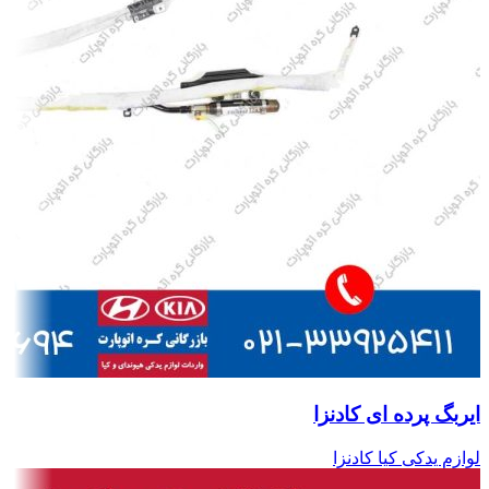
ایربگ پرده ای کادنزا
لوازم یدکی کیا کادنزا