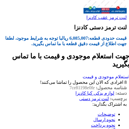
لنت ترمز عقب کادنزا
لنت ترمز دستی کادنزا
قیمت حدودی قطعه:
6,085,007
ریال
با توجه به شرایط موجود، لطفا
جهت اطلاع از قیمت دقیق قطعه با ما تماس بگیرید.
هت استعلام موجودی و قیمت با ما تماس
گیرید
ستعلام موجودی و قیمت
8
افرادی که الان این محصول را تماشا می‌کنند!
شناسه محصول:
7ce81198e0fe
دسته:
لوازم یدکی کیا کادنزا
برچسب:
لنت ترمز دستی
به اشتراک بگذارید:
توضیحات
نحوه ارسال
نحوه پرداخت