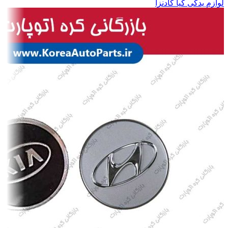
لوازم یدکی کیا کادنزا