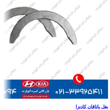
بغل یاتاقان کادنزا