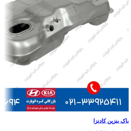
باک بنزین کادنزا