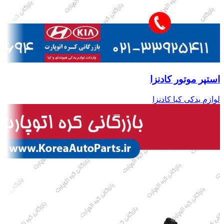
استپر موتور کادنزا
لوازم یدکی کیا کادنزا