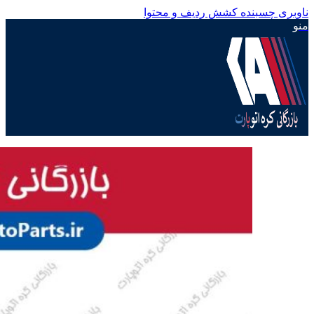
ناوبری چسبنده
کشش ردیف و محتوا
منو