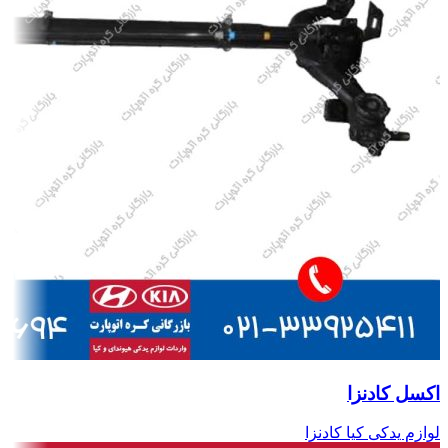
اکسل کادنزا
لوازم یدکی کیا کادنزا