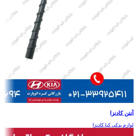
آنتن کادنزا
لوازم یدکی کیا کادنزا