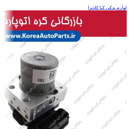
لوازم یدکی کیا کادنزا