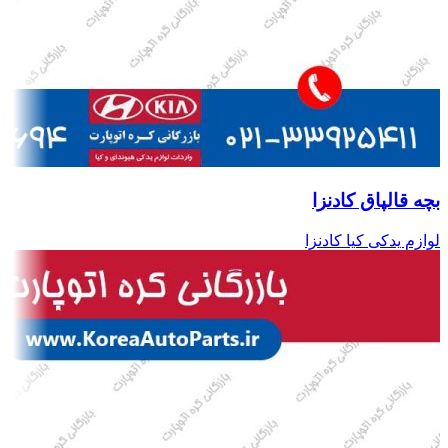
بچه قالپاق کادنزا
لوازم یدکی کیا کادنزا