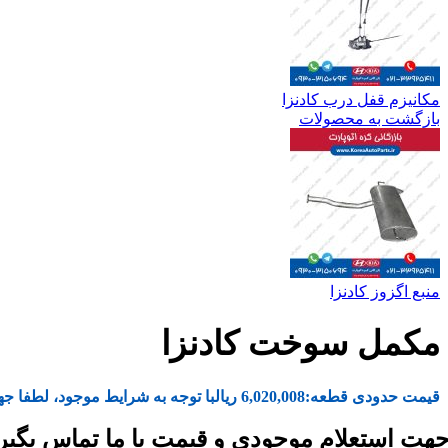
مکانیزم قفل درب کادنزا
بازگشت به محصولات
منبع اگزوز کادنزا
مکمل سوخت کادنزا
قیمت حدودی قطعه:
6,020,008
ریال
با توجه به شرایط موجود، لطفا جه
هت استعلام موجودی و قیمت با ما تماس بگیر