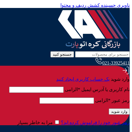
ناوبری چسبنده
کشش ردیف و محتوا
جستجو کنید
021-33925411
وارد شوید
یک حساب کاربری ایجاد کنید
نام کاربری یا آدرس ایمیل
*
الزامی
رمز عبور
*
الزامی
وارد شوید
رمز عبور خود را فراموش کرده اید؟
مرا به خاطر بسپار