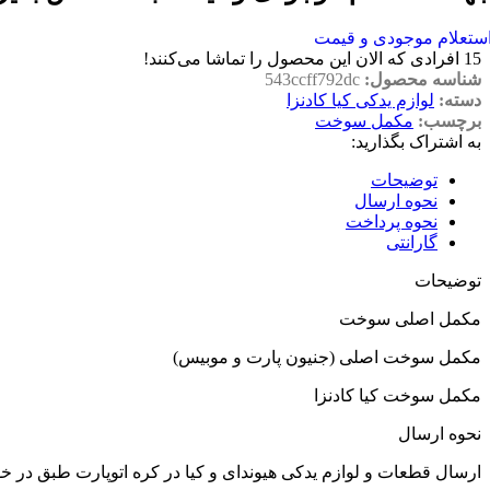
ستعلام موجودی و قیمت
15
افرادی که الان این محصول را تماشا می‌کنند!
شناسه محصول:
543ccff792dc
دسته:
لوازم یدکی کیا کادنزا
برچسب:
مکمل سوخت
به اشتراک بگذارید:
توضیحات
نحوه ارسال
نحوه پرداخت
گارانتی
توضیحات
مکمل اصلی سوخت
مکمل سوخت اصلی (جنیون پارت و موبیس)
مکمل سوخت کیا کادنزا
نحوه ارسال
ارسال قطعات و لوازم یدکی هیوندای و کیا در کره اتوپارت طبق در 