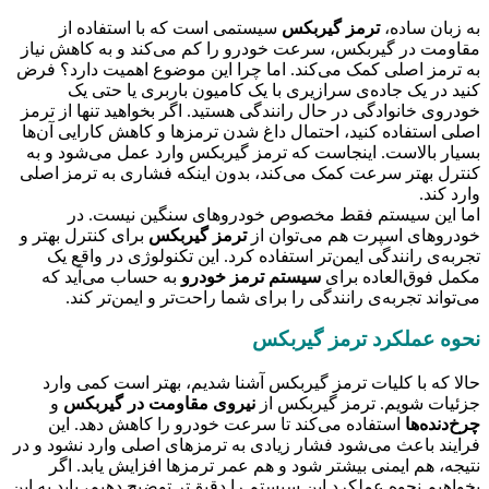
به زبان ساده،
ترمز گیربکس
سیستمی است که با استفاده از
مقاومت در گیربکس، سرعت خودرو را کم می‌کند و به کاهش نیاز
به ترمز اصلی کمک می‌کند. اما چرا این موضوع اهمیت دارد؟ فرض
کنید در یک جاده‌ی سرازیری با یک کامیون باربری یا حتی یک
خودروی خانوادگی در حال رانندگی هستید. اگر بخواهید تنها از ترمز
اصلی استفاده کنید، احتمال داغ شدن ترمزها و کاهش کارایی آن‌ها
بسیار بالاست. اینجاست که ترمز گیربکس وارد عمل می‌شود و به
کنترل بهتر سرعت کمک می‌کند، بدون اینکه فشاری به ترمز اصلی
وارد کند.
اما این سیستم فقط مخصوص خودروهای سنگین نیست. در
خودروهای اسپرت هم می‌توان از
ترمز گیربکس
برای کنترل بهتر و
تجربه‌ی رانندگی ایمن‌تر استفاده کرد. این تکنولوژی در واقع یک
مکمل فوق‌العاده برای
سیستم ترمز خودرو
به حساب می‌آید که
می‌تواند تجربه‌ی رانندگی را برای شما راحت‌تر و ایمن‌تر کند.
نحوه عملکرد ترمز گیربکس
حالا که با کلیات ترمز گیربکس آشنا شدیم، بهتر است کمی وارد
جزئیات شویم. ترمز گیربکس از
نیروی مقاومت در گیربکس
و
چرخ‌دنده‌ها
استفاده می‌کند تا سرعت خودرو را کاهش دهد. این
فرایند باعث می‌شود فشار زیادی به ترمزهای اصلی وارد نشود و در
نتیجه، هم ایمنی بیشتر شود و هم عمر ترمزها افزایش یابد. اگر
بخواهیم نحوه عملکرد این سیستم را دقیق‌تر توضیح دهیم، باید به این