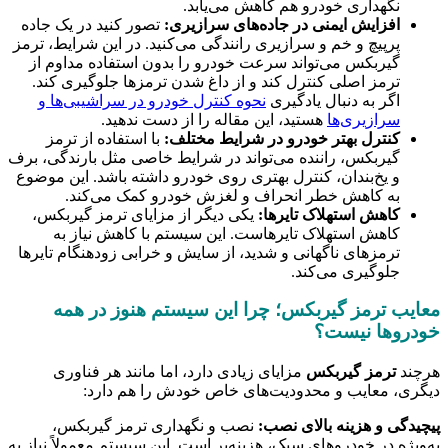
نگهداری خودرو هم کاهش می‌یابد.
افزایش ایمنی در جاده‌های سرازیری:
تصور کنید در یک جاده
پرپیچ و خم و سرازیری رانندگی می‌کنید. در این شرایط، ترمز
گیربکس می‌تواند سرعت خودرو را بدون استفاده مداوم از
ترمز اصلی کنترل کند و از داغ شدن ترمزها جلوگیری کند.
اگر به دنبال یادگیری
نحوه کنترل خودرو در سراشیبی‌ها و
سرازیری‌ها
هستید، این مقاله را از دست ندهید.
کنترل بهتر خودرو در شرایط مختلف:
با استفاده از ترمز
گیربکس، راننده می‌تواند در شرایط خاصی مثل بارندگی، برف
و یخ‌بندان، کنترل بهتری روی خودرو داشته باشد. این موضوع
به کاهش خطر انحراف و لغزش خودرو کمک می‌کند.
کاهش استهلاک تایرها:
یکی دیگر از مزایای ترمز گیربکس،
کاهش استهلاک تایرهاست. این سیستم با کاهش نیاز به
ترمزهای ناگهانی و شدید، از سایش و خرابی زودهنگام تایرها
جلوگیری می‌کند.
معایب ترمز گیربکس؛ چرا این سیستم هنوز در همه
خودروها نیست؟
هرچند
ترمز گیربکس
مزایای زیادی دارد، اما مانند هر فناوری
دیگری، معایب و محدودیت‌های خاص خودش را هم دارد:
پیچیدگی و هزینه بالای نصب:
نصب و نگهداری ترمز گیربکس،
به‌ویژه در خودروهای سبک، هزینه‌بر است. این سیستم معمولاً نیاز به