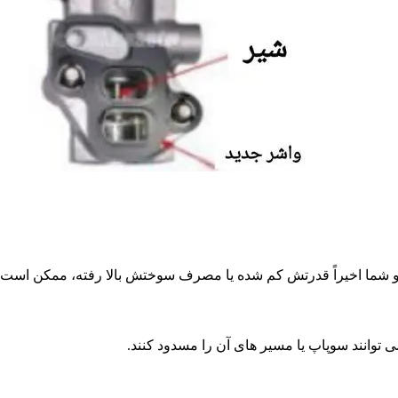
اخیراً قدرتش کم شده یا مصرف سوختش بالا رفته، ممکن است پای EGR در میان ب
‌توانند سوپاپ یا مسیر های آن را مسدود کنند.