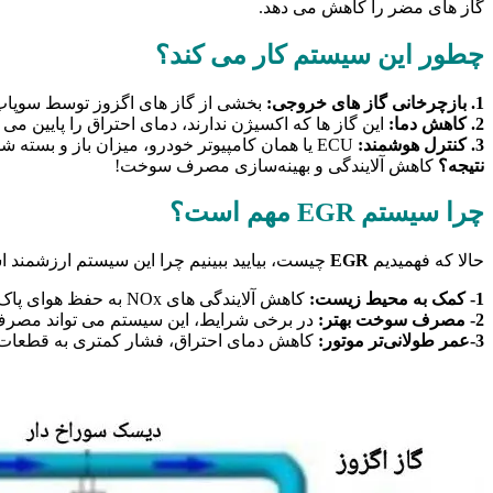
گاز های مضر را کاهش می ‌دهد.
چطور این سیستم کار می ‌کند؟
1. بازچرخانی گاز های خروجی:
بخشی از گاز های اگزوز توسط سوپاپ EGR به منیفولد ورودی موتور هدایت می ‌ش
2. کاهش دما:
این گاز ها که اکسیژن ندارند، دمای احتراق را پایین می ‌آ
3. کنترل هوشمند:
ECU یا همان کامپیوتر خودرو، میزان باز و بسته شدن سوپاپ EGR را بسته به شرایط موتور کنترل می ‌کند.
نتیجه؟
کاهش آلایندگی و بهینه‌سازی مصرف سوخت!
چرا سیستم EGR مهم است؟
حالا که فهمیدیم
EGR
چیست، بیایید ببینیم چرا این سیستم ارزشمند 
1-
کمک به محیط زیست:
کاهش آلایندگی‌ های NOx به حفظ هوای پاک ‌تر کمک می ‌کند.
2-
مصرف سوخت بهتر:
در برخی شرایط، این سیستم می ‌تواند مصر
3-عمر طولانی‌تر موتور:
کاهش دمای احتراق، فشار کمتری به قطعات دا