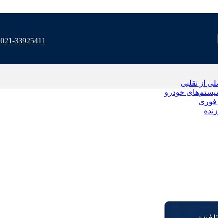
021-33925411
 از تقلبی
یستم‌های خودرو
فوری
نده