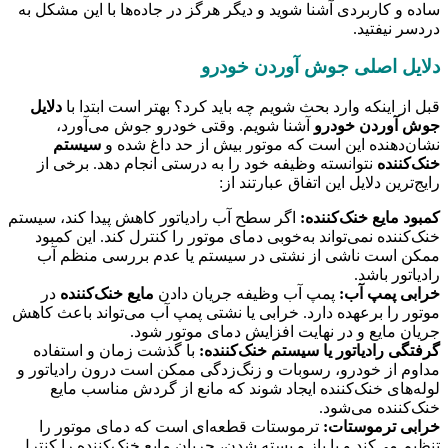
ساده و کاربردی آشنا شوید و دیگر هرگز در جاده‌ها با این مشکل به
دردسر نیفتید.
دلایل اصلی جوش آوردن خودرو
قبل از اینکه وارد بحث شویم چه باید کرد؟ بهتر است ابتدا با
دلایل
جوش آوردن خودرو
آشنا شویم. وقتی خودرو جوش می‌آورد،
نشان‌دهنده این است که موتور بیش از حد داغ شده و
سیستم
خنک‌کننده
نتوانسته وظیفه خود را به درستی انجام دهد. برخی از
رایج‌ترین دلایل این اتفاق عبارتند از:
کمبود مایع خنک‌کننده:
اگر سطح آب رادیاتور کاهش پیدا کند، سیستم
خنک‌کننده نمی‌تواند به‌خوبی دمای موتور را کنترل کند. این کمبود
ممکن است ناشی از نشتی در سیستم یا عدم بررسی منظم آب
رادیاتور باشد.
خرابی پمپ آب:
پمپ آب وظیفه جریان دادن
مایع خنک‌کننده
در
موتور را برعهده دارد. خرابی یا نشتی پمپ آب می‌تواند باعث کاهش
جریان مایع و در نهایت افزایش دمای موتور شود.
گرفتگی رادیاتور یا سیستم خنک‌کننده:
با گذشت زمان و استفاده
مداوم از خودرو، رسوبات و زنگ‌زدگی ممکن است درون رادیاتور و
لوله‌های خنک‌کننده ایجاد شوند که مانع از گردش مناسب مایع
خنک‌کننده می‌شود.
خرابی ترموستات:
ترموستات قطعه‌ای است که دمای موتور را
تنظیم می‌کند و با باز و بسته شدن، جریان مایع خنک‌کننده را کنترل