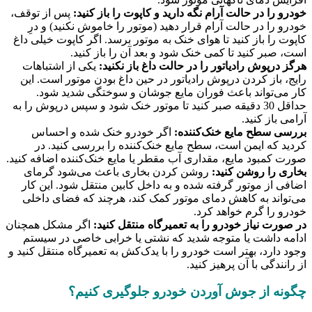
خودرو را در حالت آرام نگه دارید و کاپوت را باز کنید:
پس از توقف،
خودرو را در حالت آرام قرار دهید (موتور را خاموش نکنید) و درِ
کاپوت را باز کنید تا هوای خنک به موتور برسد. اگر کاپوت خیلی داغ
است، صبر کنید تا کمی خنک شود و بعد آن را باز کنید.
هرگز درپوش رادیاتور را در حالت داغ باز نکنید:
یکی از اشتباهات
رایج، باز کردن درپوش رادیاتور در حین داغ بودن موتور است. این
کار می‌تواند باعث فوران مایع جوشان و سوختگی شدید شود.
حداقل 30 دقیقه صبر کنید تا موتور خنک شود و سپس درپوش را به
آرامی باز کنید.
بررسی سطح مایع خنک‌کننده:
اگر خودرو خنک شده و احساس
کردید که ایمن است، سطح مایع خنک‌کننده را بررسی کنید. در
صورت کمبود مایع، مقداری آب مقطر یا مایع خنک‌کننده اضافه کنید.
بخاری را روشن کنید:
روشن کردن بخاری باعث می‌شود گرمای
اضافی از موتور گرفته شده و به داخل کابین منتقل شود. این کار
می‌تواند به کاهش دمای موتور کمک کند، هرچند که فضای داخلی
خودرو را گرم خواهد کرد.
در صورت نیاز خودرو را به تعمیرگاه منتقل کنید:
اگر مشکل همچنان
ادامه داشت یا متوجه شدید که نشتی یا خرابی خاصی در سیستم
وجود دارد، بهتر است خودرو را با یدک‌کش به تعمیرگاه منتقل کنید و
از رانندگی با آن پرهیز کنید.
چگونه از جوش آوردن خودرو جلوگیری کنیم؟