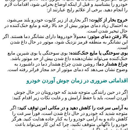
خودرو را بشناسید و قبل از اینکه اوضاع بحرانی شود، اقدامات لازم
را انجام دهید. برخی از علائم رایج عبارتند از:
خروج بخار از کاپوت:
اگر بخاری از زیر کاپوت خودرو بلند می‌شود،
به احتمال زیاد دمای موتور بیش از حد بالا رفته و مایع خنک‌کننده در
حال تبخیر شدن است.
بالا رفتن دمای موتور:
معمولاً خودروها دارای نشانگر دما هستند. اگر
این نشانگر به منطقه قرمز نزدیک شود، موتور در حال داغ شدن
است.
بوی سوختگی یا مایع خنک‌کننده:
بوی سوختگی یا بوی شیرین مایع
خنک‌کننده می‌تواند نشان‌دهنده داغ شدن بیش از حد موتور باشد.
چراغ هشدار دما:
روشن شدن چراغ هشدار دما در داشبورد به
وضوح نشان می‌دهد که دمای موتور از حد مجاز فراتر رفته است.
اقداماتی ضروری در زمان جوش آوردن خودرو
اگر در حین رانندگی متوجه شدید که خودرویتان در حال جوش
آوردن است، باید با حفظ آرامش و رعایت نکات زیر اقدام کنید:
به آرامی سرعت را کاهش دهید و در مکانی امن توقف کنید:
اگر
متوجه شدید که خودرو در حال داغ شدن است، فوراً سرعت را
کاهش داده و به آرامی خودرو را به کنار جاده هدایت کنید. هرگز
خودرو را ناگهانی متوقف نکنید، چرا که این کار می‌تواند باعث
افزایش دمای ناگهانی موتور شود.