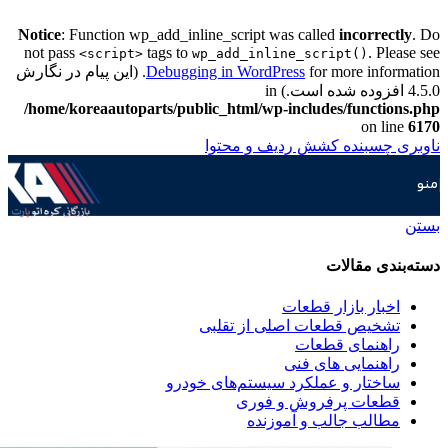
Notice
: Function wp_add_inline_script was called
incorrectly
. Do
not pass
tags to
. Please see
<script>
wp_add_inline_script()
Debugging in WordPress
for more information. (این پیام در نگارش
4.5.0 افزوده شده است.) in
/home/koreaautoparts/public_html/wp-includes/functions.php
on line
6170
ناوبری چسبنده
کشش ردیف و محتوا
منو
بستن
دسته‌بندی مقالات
اخبار بازار قطعات
تشخیص قطعات اصلی از تقلبی
راهنمای قطعات
راهنمایی های فنی
ساختار و عملکرد سیستم‌های خودرو
قطعات پرفروش و فوری
مطالب جالب و آموزنده